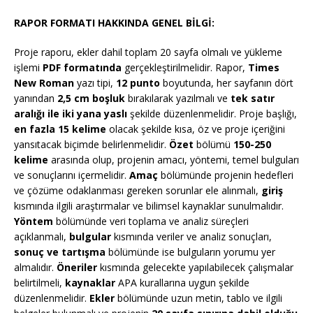
RAPOR FORMATI HAKKINDA GENEL BİLGİ:
Proje raporu, ekler dahil toplam 20 sayfa olmalı ve yükleme
işlemi
PDF formatında
gerçekleştirilmelidir. Rapor,
Times
New Roman
yazı tipi,
12 punto
boyutunda, her sayfanın dört
yanından
2,5 cm boşluk
bırakılarak yazılmalı ve
tek satır
aralığı ile iki yana yaslı
şekilde düzenlenmelidir. Proje başlığı,
en fazla 15 kelime
olacak şekilde kısa, öz ve proje içeriğini
yansıtacak biçimde belirlenmelidir.
Özet
bölümü
150-250
kelime
arasında olup, projenin amacı, yöntemi, temel bulguları
ve sonuçlarını içermelidir.
Amaç
bölümünde projenin hedefleri
ve çözüme odaklanması gereken sorunlar ele alınmalı,
giriş
kısmında ilgili araştırmalar ve bilimsel kaynaklar sunulmalıdır.
Yöntem
bölümünde veri toplama ve analiz süreçleri
açıklanmalı,
bulgular
kısmında veriler ve analiz sonuçları,
sonuç ve tartışma
bölümünde ise bulguların yorumu yer
almalıdır.
Öneriler
kısmında gelecekte yapılabilecek çalışmalar
belirtilmeli,
kaynaklar
APA kurallarına uygun şekilde
düzenlenmelidir.
Ekler
bölümünde uzun metin, tablo ve ilgili