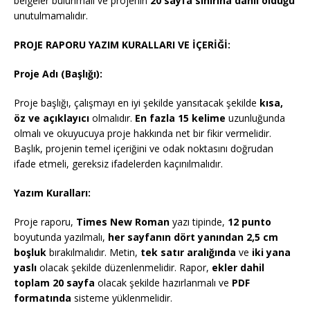
belgeler bulunmalı ve projenin
20 sayfa sınırına dahil olduğu
unutulmamalıdır.
PROJE RAPORU YAZIM KURALLARI VE İÇERİĞİ:
Proje Adı (Başlığı):
Proje başlığı, çalışmayı en iyi şekilde yansıtacak şekilde
kısa,
öz ve açıklayıcı
olmalıdır.
En fazla 15 kelime
uzunluğunda
olmalı ve okuyucuya proje hakkında net bir fikir vermelidir.
Başlık, projenin temel içeriğini ve odak noktasını doğrudan
ifade etmeli, gereksiz ifadelerden kaçınılmalıdır.
Yazım Kuralları:
Proje raporu,
Times New Roman
yazı tipinde,
12 punto
boyutunda yazılmalı,
her sayfanın dört yanından 2,5 cm
boşluk
bırakılmalıdır. Metin,
tek satır aralığında
ve
iki yana
yaslı
olacak şekilde düzenlenmelidir. Rapor,
ekler dahil
toplam 20 sayfa
olacak şekilde hazırlanmalı ve
PDF
formatında
sisteme yüklenmelidir.